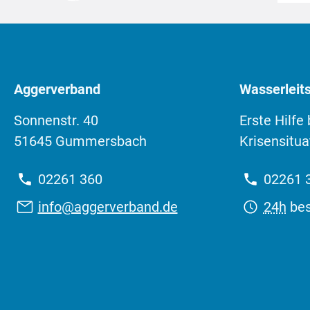
Aggerverband
Wasserleits
Sonnenstr. 40
Erste Hilfe
51645 Gummersbach
Krisensitua
Telefon:
Telefon
02261 360
02261 
E-
Erreich
info@aggerverband.de
24h
bes
Mail: