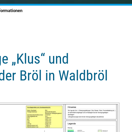
formationen
e „Klus“ und
er Bröl in Waldbröl