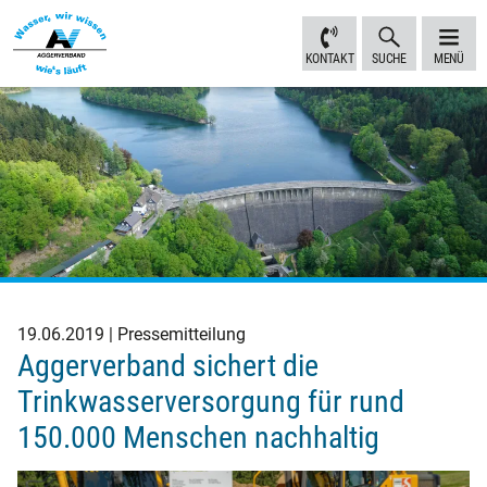
Inhalt
Navigation
Fußbereich
Sprungmarken
anspringen
anspringen
anspringen
KONTAKT
SUCHE
MENÜ
19.06.2019
Pressemitteilung
Aggerverband sichert die
Trinkwasserversorgung für rund
150.000 Menschen nachhaltig