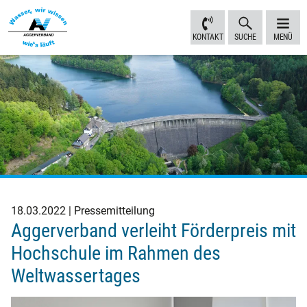
Inhalt
Navigation
Fußbereich
Sprungmarken
anspringen
anspringen
anspringen
KONTAKT
SUCHE
MENÜ
18.03.2022
Pressemitteilung
Aggerverband verleiht Förderpreis mit
Hochschule im Rahmen des
Weltwassertages