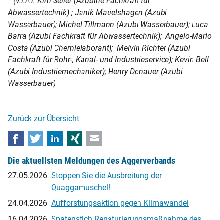
* (v.l.n.r. Kim Seiler (Azubine Fachkraft für
Abwassertechnik) ; Janik Mauelshagen (Azubi
Wasserbauer); Michel Tillmann (Azubi Wasserbauer); Luca
Barra (Azubi Fachkraft für Abwassertechnik); Angelo-Mario
Costa (Azubi Chemielaborant); Melvin Richter (Azubi
Fachkraft für Rohr-, Kanal- und Industrieservice); Kevin Bell
(Azubi Industriemechaniker); Henry Donauer (Azubi
Wasserbauer)
Zurück zur Übersicht
Facebook
Twitter
LinkedIn
Xing
E-mail
Die aktuellsten Meldungen des Aggerverbands
27.05.2026
Stoppen Sie die Ausbreitung der
Quaggamuschel!
24.04.2026
Aufforstungsaktion gegen Klimawandel
16.04.2026
Spatenstich Renaturierungsmaßnahme des