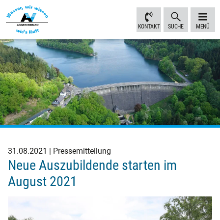
Inhalt
Navigation
Fußbereich
Sprungmarken
anspringen
anspringen
anspringen
KONTAKT
SUCHE
MENÜ
31.08.2021
Pressemitteilung
Neue Auszubildende starten im
August 2021