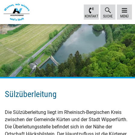
Inhalt
Navigation
Fußbereich
Sprungmarken
anspringen
anspringen
anspringen
KONTAKT
SUCHE
MENÜ
Sülzüberleitung
Die Sülzüberleitung liegt im Rheinisch-Bergischen Kreis
zwischen der Gemeinde Kürten und der Stadt Wipperfürth.
Die Überleitungsstelle befindet sich in der Nähe der
Ortschaft Häcksbilstein. Der Hauptzufluss ist die Kürtener