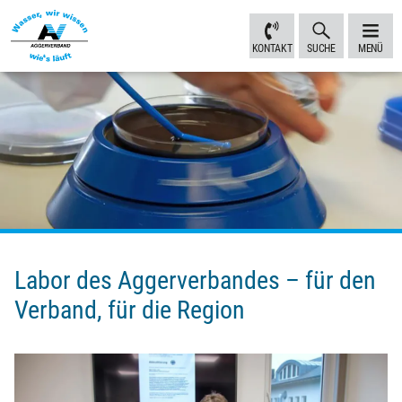
Inhalt
Navigation
Fußbereich
Sprungmarken
anspringen
anspringen
anspringen
KONTAKT
SUCHE
MENÜ
Labor des Aggerverbandes – für den
Verband, für die Region