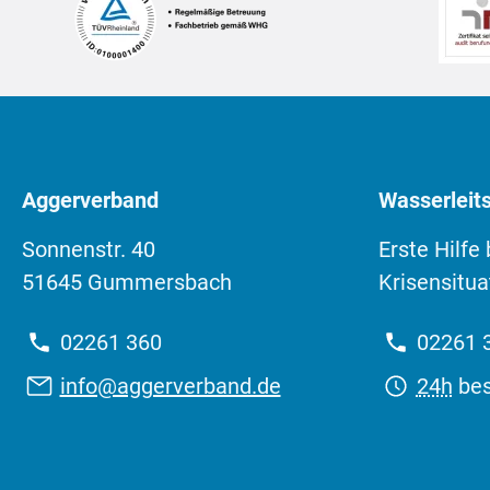
Aggerverband
Wasserleits
Sonnenstr. 40
Erste Hilfe
51645 Gummersbach
Krisensitua
Telefon:
Telefon
02261 360
02261 
E-
Erreich
info@aggerverband.de
24h
bes
Mail: