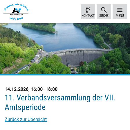
Inhalt
Navigation
Fußbereich
Sprungmarken
anspringen
anspringen
anspringen
KONTAKT
SUCHE
MENÜ
14.12.2026, 16:00–18:00
11. Verbandsversammlung der VII.
Amtsperiode
Zurück zur Übersicht