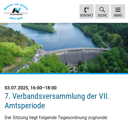
Inhalt
Navigation
Fußbereich
Sprungmarken
anspringen
anspringen
anspringen
KONTAKT
SUCHE
MENÜ
03.07.2025, 16:00–18:00
7. Verbandsversammlung der VII.
Amtsperiode
Der Sitzung liegt folgende Tagesordnung zugrunde: