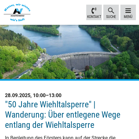
Inhalt
Navigation
Fußbereich
Sprungmarken
anspringen
anspringen
anspringen
KONTAKT
SUCHE
MENÜ
28.09.2025, 10:00–13:00
"50 Jahre Wiehltalsperre" |
Wanderung: Über entlegene Wege
entlang der Wiehltalsperre
In Begleitung des Försters kann auf der Strecke die