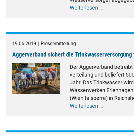
Aggerverban
Weiterlesen …
sichert
Trinkwasser
19.06.2019
Pressemitteilung
Aggerverband sichert die Trinkwasserversorgung 
Der Aggerverband betreibt
verteilung und beliefert 5
Jahr. Das Trinkwasser wir
Wasserwerken Erlenhagen 
(Wiehltalsperre) in Reichsho
Aggerverban
Weiterlesen …
sichert
die
Trinkwasser