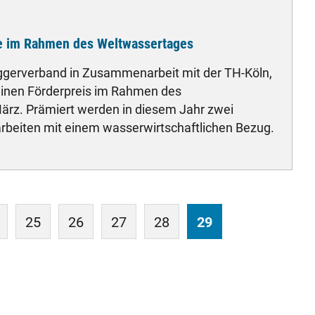
le im Rahmen des Weltwassertages
Aggerverband in Zusammenarbeit mit der TH-Köln,
nen Förderpreis im Rahmen des
rz. Prämiert werden in diesem Jahr zwei
beiten mit einem wasserwirtschaftlichen Bezug.
d
25
26
27
28
29
ages