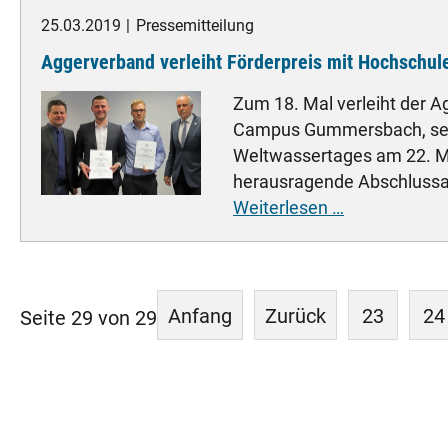
für
25.03.2019
Pressemitteilung
rund
Aggerverband verleiht Förderpreis mit Hochschu
150.000
Menschen
Zum 18. Mal verleiht der 
nachhaltig
Campus Gummersbach, sei
Weltwassertages am 22. Mä
herausragende Abschlussar
Aggerverban
Weiterlesen …
verleiht
Förderpreis
mit
Hochschule
Anfang
Zurück
23
24
Seite 29 von 29
im
Rahmen
des
Weltwassert