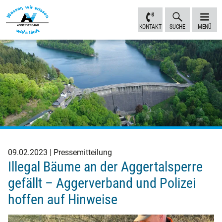
Inhalt
Navigation
Fußbereich
Sprungmarken
anspringen
anspringen
anspringen
KONTAKT
SUCHE
MENÜ
09.02.2023
Pressemitteilung
Illegal Bäume an der Aggertalsperre
gefällt – Aggerverband und Polizei
hoffen auf Hinweise