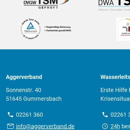
Aggerverband
Wasserleits
Sonnenstr. 40
Erste Hilfe
51645 Gummersbach
Krisensitua
Telefon:
Telefon
02261 360
02261 
E-
Erreich
info@aggerverband.de
24h
bes