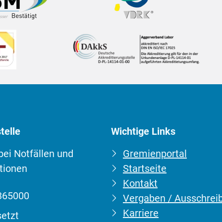
telle
Wichtige Links
 bei Notfällen und
Gremienportal
tionen
Startseite
Kontakt
:
365000
Vergaben / Ausschrei
barkeit:
Karriere
etzt