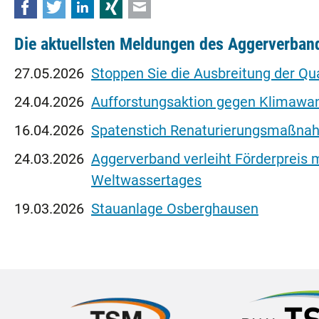
Facebook
Twitter
LinkedIn
Xing
E-mail
Die aktuellsten Meldungen des Aggerverban
27.05.2026
Stoppen Sie die Ausbreitung der Q
24.04.2026
Aufforstungsaktion gegen Klimawa
16.04.2026
Spatenstich Renaturierungsmaßnahm
24.03.2026
Aggerverband verleiht Förderpreis
Weltwassertages
19.03.2026
Stauanlage Osberghausen