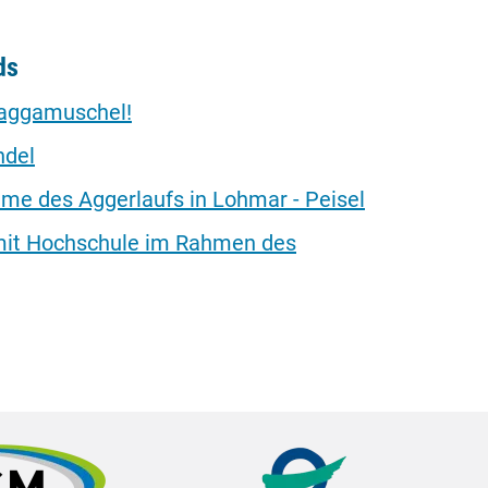
ds
uaggamuschel!
ndel
e des Aggerlaufs in Lohmar - Peisel
 mit Hochschule im Rahmen des