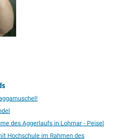
ds
uaggamuschel!
ndel
e des Aggerlaufs in Lohmar - Peisel
 mit Hochschule im Rahmen des