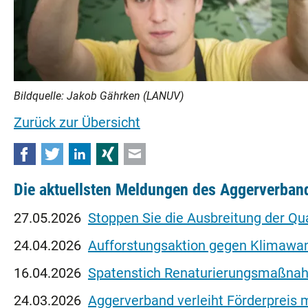
Bildquelle: Jakob Gährken (LANUV)
Zurück zur Übersicht
Facebook
Twitter
LinkedIn
Xing
E-mail
Die aktuellsten Meldungen des Aggerverban
27.05.2026
Stoppen Sie die Ausbreitung der Q
24.04.2026
Aufforstungsaktion gegen Klimawa
16.04.2026
Spatenstich Renaturierungsmaßnahm
24.03.2026
Aggerverband verleiht Förderpreis