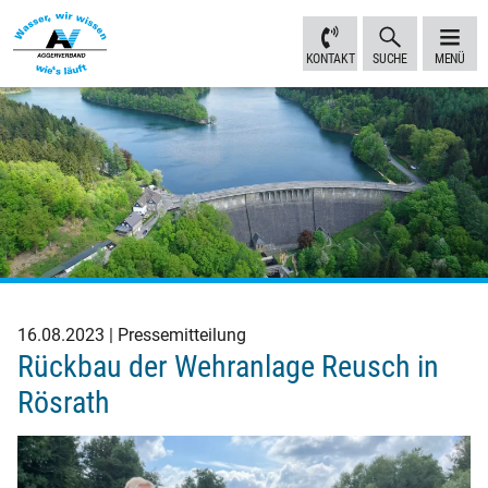
Inhalt
Navigation
Fußbereich
Sprungmarken
anspringen
anspringen
anspringen
KONTAKT
SUCHE
MENÜ
16.08.2023
Pressemitteilung
Rückbau der Wehranlage Reusch in
Rösrath