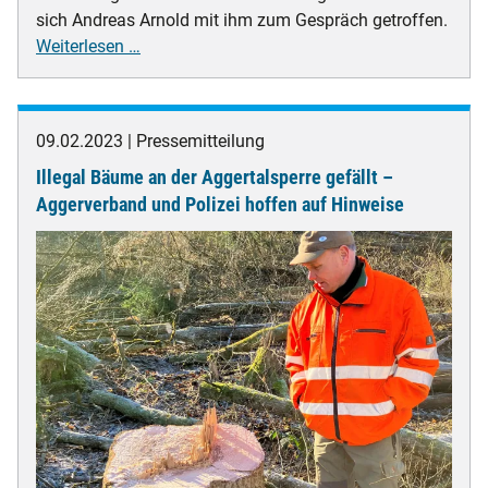
sich Andreas Arnold mit ihm zum Gespräch getroffen.
"Bloß
Weiterlesen …
nicht
stehenbleiben"
-
09.02.2023
Pressemitteilung
Dr.
Illegal Bäume an der Aggertalsperre gefällt –
Uwe
Moshage
Aggerverband und Polizei hoffen auf Hinweise
im
Gespräch
mit
Andreas
Arnold