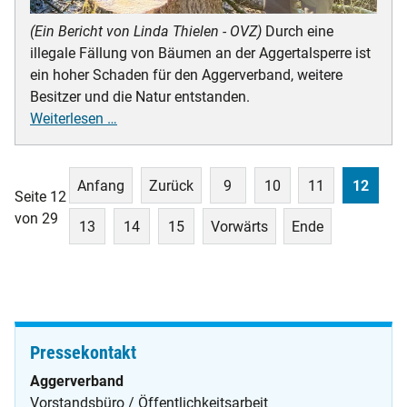
(Ein Bericht von Linda Thielen - OVZ)
Durch eine
illegale Fällung von Bäumen an der Aggertalsperre ist
ein hoher Schaden für den Aggerverband, weitere
Besitzer und die Natur entstanden.
Illegal
Weiterlesen …
Bäume
an
der
Anfang
Zurück
9
10
11
12
Seite 12
Aggertalsperre
von 29
13
14
15
Vorwärts
Ende
gefällt
–
Aggerverband
und
Polizei
hoffen
Pressekontakt
auf
Hinweise
Aggerverband
Vorstandsbüro / Öffentlichkeitsarbeit