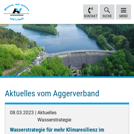
Inhalt
Navigation
Fußbereich
Sprungmarken
anspringen
anspringen
anspringen
KONTAKT
SUCHE
MENÜ
Aktuelles vom Aggerverband
08.03.2023
Aktuelles
Wasserstrategie
Wasserstrategie für mehr Klimaresilienz im