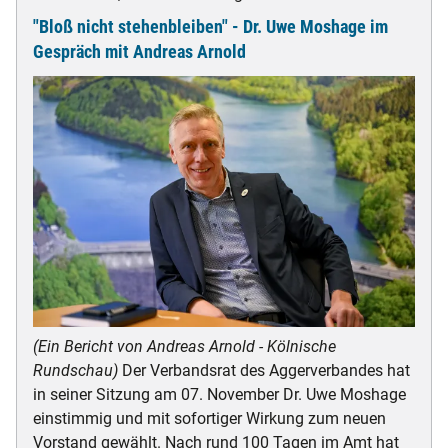
der
"Bloß nicht stehenbleiben" - Dr. Uwe Moshage im
Sülz
-
Gespräch mit Andreas Arnold
Arbeitskreis
der
Anliegerkommunen
hat
getagt
(Ein Bericht von Andreas Arnold - Kölnische
Rundschau)
Der Verbandsrat des Aggerverbandes hat
in seiner Sitzung am 07. November Dr. Uwe Moshage
einstimmig und mit sofortiger Wirkung zum neuen
Vorstand gewählt. Nach rund 100 Tagen im Amt hat