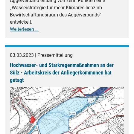
Aggerverband entlang von zehn Punkten eine
„Wasserstrategie für mehr Klimaresilienz im
Bewirtschaftungsraum des Aggerverbands“
entwickelt.
Wasserstrategie
Weiterlesen …
für
mehr
Klimaresilienz
03.03.2023
Pressemitteilung
im
Hochwasser- und Starkregenmaßnahmen an der
Bewirtschaftungsraum
des
Sülz - Arbeitskreis der Anliegerkommunen hat
Aggerverbands
getagt