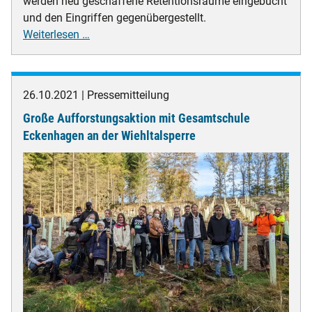
werden neu geschaffene Retentionsräume eingebucht
und den Eingriffen gegenübergestellt.
Aggerverband
Weiterlesen …
plant
Umsetzung
weiterer
26.10.2021
Pressemitteilung
Maßnahmen
Große Aufforstungsaktion mit Gesamtschule
zur
Hochwasserprävention
Eckenhagen an der Wiehltalsperre