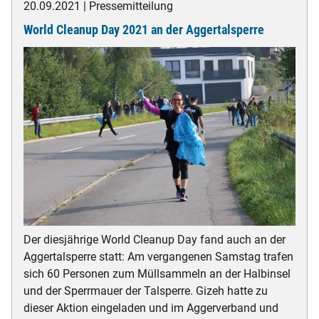
20.09.2021
Pressemitteilung
seinen
World Cleanup Day 2021 an der Aggertalsperre
Flächen
-
eine
Kooperation
mit
dem
NABU
Oberberg
Der diesjährige World Cleanup Day fand auch an der
Aggertalsperre statt: Am vergangenen Samstag trafen
sich 60 Personen zum Müllsammeln an der Halbinsel
und der Sperrmauer der Talsperre. Gizeh hatte zu
dieser Aktion eingeladen und im Aggerverband und