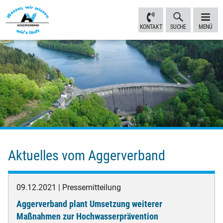
Inhalt
Navigation
Fußbereich
Sprungmarken
anspringen
anspringen
anspringen
KONTAKT
SUCHE
MENÜ
Aktuelles vom Aggerverband
09.12.2021
Pressemitteilung
Aggerverband plant Umsetzung weiterer
Maßnahmen zur Hochwasserprävention