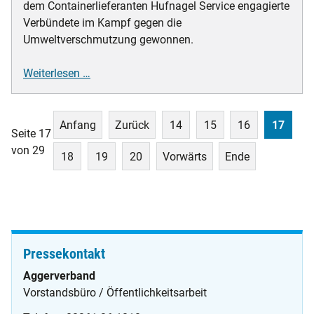
dem Containerlieferanten Hufnagel Service engagierte
Verbündete im Kampf gegen die
Umweltverschmutzung gewonnen.
World
Weiterlesen …
Cleanup
Day
2021
Anfang
Zurück
14
15
16
17
Seite 17
an
von 29
18
19
20
Vorwärts
Ende
der
Aggertalsperre
Pressekontakt
Aggerverband
Vorstandsbüro / Öffentlichkeitsarbeit