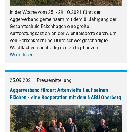
In der Woche vom 25. - 29.10.2021 führt der
Aggerverband gemeinsam mit dem 8. Jahrgang der
Gesamtschule Eckenhagen eine große
Aufforstungsaktion an der Wiehltalsperre durch, um
von Borkenkäfer und Dürre schwer geschädigte
Waldflächen nachhaltig neu zu bepflanzen.
Große
Weiterlesen …
Aufforstungsaktion
mit
Gesamtschule
25.09.2021
Pressemitteilung
Eckenhagen
Aggerverband fördert Artenvielfalt auf seinen
an
der
Flächen - eine Kooperation mit dem NABU Oberberg
Wiehltalsperre